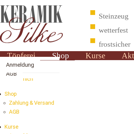
Steinzeug
wetterfest
frostsicher
Töpferei
Shop
Kurse
Akt
Über mich
Zahlung & Versand
Anmeldung
Töpferei
AGB
Über mich
Shop
Zahlung & Versand
AGB
Kurse