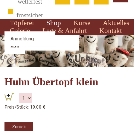
wetterfest
frostsicher
Töpferei
Shop
Kurse
Aktuelles
Galerie
Lage & Anfahrt
Kontakt
Über mich
Zahlung & Versand
Anmeldung
AGB
Huhn Übertopf klein
Preis/Stück: 19.00 €
Zurück