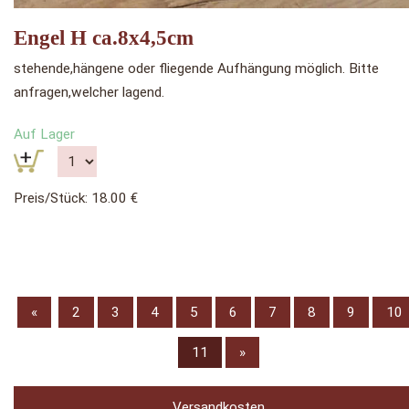
Engel H ca.8x4,5cm
stehende,hängene oder fliegende Aufhängung möglich. Bitte
anfragen,welcher lagend.
Auf Lager
Preis/Stück: 18.00 €
«
2
3
4
5
6
7
8
9
10
11
»
Versandkosten