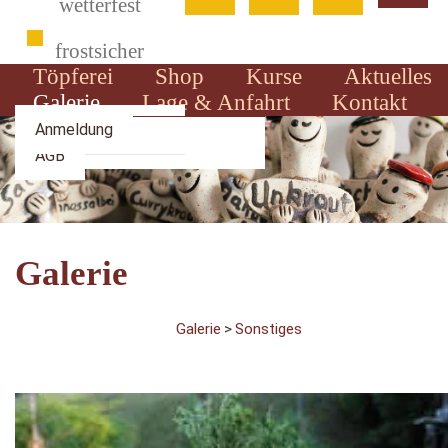
wetterfest
frostsicher
Töpferei
Shop
Kurse
Aktuelles
Galerie
Lage & Anfahrt
Kontakt
Über mich
Zahlung & Versand
Anmeldung
AGB
Galerie
Galerie
>
Sonstiges